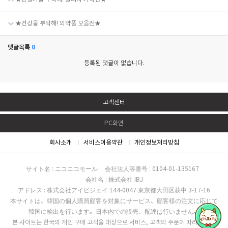
★건강을 부탁해! 의약품 모음전★
댓글목록
0
등록된 댓글이 없습니다.
고객센터
PC화면
회사소개
서비스이용약관
개인정보처리방침
サイト名 : ニコニコモール
会社法人等番号 : 0104-01-135167
会社名 : 株式会社 IBJ
アドレス : 株式会社アイビジェイ 144-0047 東京都大田区萩中 3-17-16
本サイトは、韓国の個人購買顧客を対象にサービス、顧客様の注文に応じて
韓国に輸出を行います。日本内での販売、配達は行いません。
본 사이트는 한국의 개인 구매 고객을 대상으로 서비스, 고객의 주문에 따라 한국으