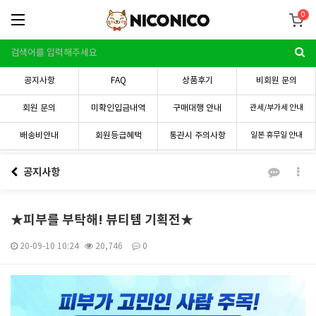
0
공지사항
FAQ
상품후기
비회원 문의
회원 문의
미확인입금내역
구매대행 안내
관세/부가세 안내
배송비안내
회원등급혜택
통관시 주의사항
일본 휴무일 안내
공지사항
★피부를 부탁해! 뷰티템 기획전★
20-09-10 10:24
20,746
0
본문