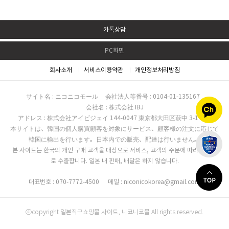
카톡상담
PC화면
회사소개
서비스이용약관
개인정보처리방침
サイト名 : ニコニコモール
会社法人等番号 : 0104-01-135167
会社名 : 株式会社 IBJ
アドレス : 株式会社アイビジェイ 144-0047 東京都大田区萩中 3-17-16
本サイトは、韓国の個人購買顧客を対象にサービス、顧客様の注文に応じて
韓国に輸出を行います。日本内での販売、配達は行いません。
본 사이트는 한국의 개인 구매 고객을 대상으로 서비스, 고객의 주문에 따라 한국으
로 수출합니다. 일본 내 판매, 배달은 하지 않습니다.
대표번호 : 070-7772-4500
메일 : niconicokorea@gmail.com
ⓒcopyright 일본직구쇼핑몰 사이트, 니코니코몰 All rights reserved.