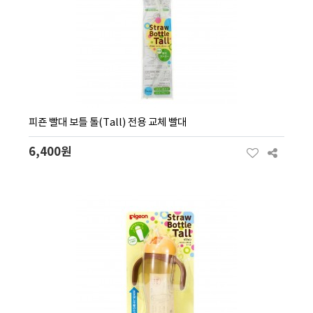
피죤 빨대 보틀 톨(Tall) 전용 교체 빨대
6,400원