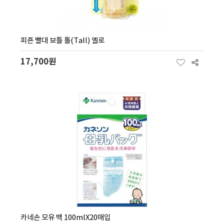
피죤 빨대 보틀 톨(Tall) 옐로
17,700원
카네손 모유 백 100mlX20매입