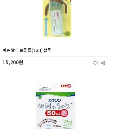
피죤 빨대 보틀 톨(Tall) 블루
15,200원