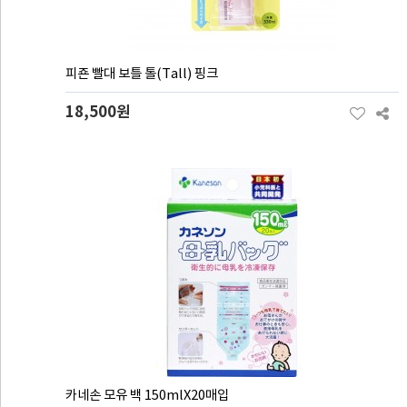
피죤 빨대 보틀 톨(Tall) 핑크
18,500원
카네손 모유 백 150mlX20매입