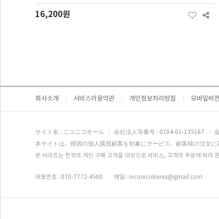
16,200원
맨끝
회사소개
서비스이용약관
개인정보처리방침
모바일버
サイト名 : ニコニコモール
会社法人等番号 : 0104-01-135167
会
本サイトは、韓国の個人購買顧客を対象にサービス、顧客様の注文に
본 사이트는 한국의 개인 구매 고객을 대상으로 서비스, 고객의 주문에 따라 한
대표번호 : 070-7772-4500
메일 : niconicokorea@gmail.com