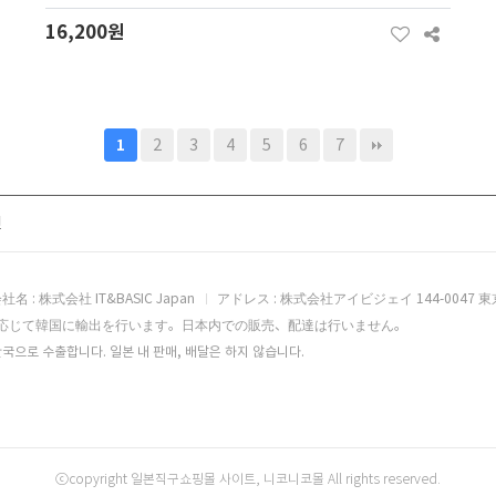
16,200원
2
3
4
5
6
7
1
전
社名 : 株式会社 IT&BASIC Japan
アドレス : 株式会社アイビジェイ 144-0047 東
応じて韓国に輸出を行います。日本内での販売、配達は行いません。
국으로 수출합니다. 일본 내 판매, 배달은 하지 않습니다.
ⓒcopyright 일본직구쇼핑몰 사이트, 니코니코몰 All rights reserved.