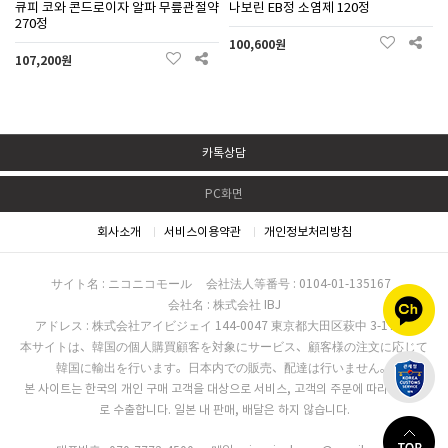
큐피 코와 콘드로이자 알파 무릎관절약
나보린 EB정 소염제 120정
270정
100,600원
107,200원
카톡상담
PC화면
회사소개
서비스이용약관
개인정보처리방침
サイト名 : ニコニコモール
会社法人等番号 : 0104-01-135167
会社名 : 株式会社 IBJ
アドレス : 株式会社アイビジェイ 144-0047 東京都大田区萩中 3-17-16
本サイトは、韓国の個人購買顧客を対象にサービス、顧客様の注文に応じて
韓国に輸出を行います。日本内での販売、配達は行いません。
본 사이트는 한국의 개인 구매 고객을 대상으로 서비스, 고객의 주문에 따라 한국으
로 수출합니다. 일본 내 판매, 배달은 하지 않습니다.