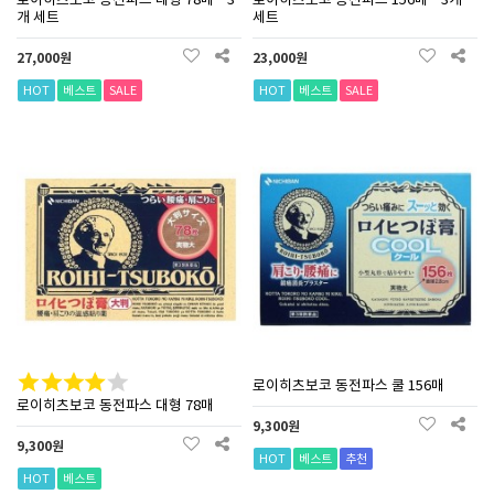
개 세트
세트
27,000원
23,000원
HOT
베스트
SALE
HOT
베스트
SALE
로이히츠보코 동전파스 쿨 156매
로이히츠보코 동전파스 대형 78매
9,300원
9,300원
HOT
베스트
추천
HOT
베스트