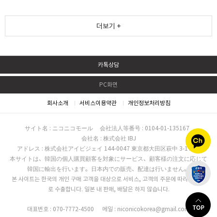
더보기 +
카톡상담
PC화면
회사소개
서비스이용약관
개인정보처리방침
サイト名 : ニコニコモール
会社法人等番号 : 0104-01-135167
会社名 : 株式会社 IBJ
アドレス : 株式会社アイビジェイ 144-0047 東京都大田区萩中 3-17-16
本サイトは、韓国の個人購買顧客を対象にサービス、顧客様の注文に応じて
韓国に輸出を行います。日本内での販売、配達は行いません。
본 사이트는 한국의 개인 구매 고객을 대상으로 서비스, 고객의 주문에 따라 한국으
로 수출합니다. 일본 내 판매, 배달은 하지 않습니다.
대표번호 : 070-7772-4500
메일 : niconicokorea@gmail.com