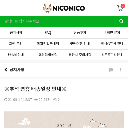
0
공지사항
FAQ
상품후기
비회원 문의
회원 문의
미확인입금내역
구매대행 안내
관세/부가세 안내
배송비안내
회원등급혜택
통관시 주의사항
일본 휴무일 안내
공지사항
※추석 연휴 배송일정 안내※
21-09-14 12:37
20,569
0
본문