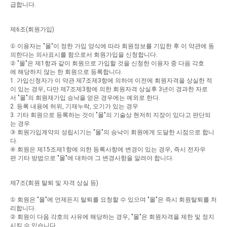
급합니다
.
제
6
조
(
회원가입
)
①
이용자는
"
몰
"
이
정한
가입
양식에
따라
회원정보를
기입한
후
이
약관에
동
의한다는
의사표시를
함으로서
회원가입을
신청합니다
.
②
"
몰
"
은
제
1
항과
같이
회원으로
가입할
것을
신청한
이용자
중
다음
각호
에
해당하지
않는
한
회원으로
등록합니다
.
1.
가입신청자가
이
약관
제
7
조제
3
항에
의하여
이전에
회원자격을
상실한
적
이
있는
경우
,
다만
제
7
조제
3
항에
의한
회원자격
상실후
3
년이
경과한
자로
서
"
몰
"
의
회원재가입
승낙을
얻은
경우에는
예외로
한다
.
2.
등록
내용에
허위
,
기재누락
,
오기가
있는
경우
3.
기타
회원으로
등록하는
것이
"
몰
"
의
기술상
현저히
지장이
있다고
판단되
는
경우
③
회원가입계약의
성립시기는
"
몰
"
의
승낙이
회원에게
도달한
시점으로
합니
다
.
④
회원은
제
15
조제
1
항에
의한
등록사항에
변경이
있는
경우
,
즉시
전자우
편
기타
방법으로
"
몰
"
에
대하여
그
변경사항을
알려야
합니다
.
제
7
조
(
회원
탈퇴
및
자격
상실
등
)
①
회원은
"
몰
"
에
언제든지
탈퇴를
요청할
수
있으며
"
몰
"
은
즉시
회원탈퇴를
처
리합니다
.
②
회원이
다음
각호의
사유에
해당하는
경우
, "
몰
"
은
회원자격을
제한
및
정지
시킬
수
있습니다
.