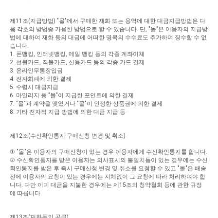
제
11
조
(
지급방법
) "
몰
"
에서
구매한
재화
또는
용역에
대한
대금지급방법은
다
음
각호의
방법중
가용한
방법으로
할
수
있습니다
.
단
, "
몰
"
은
이용자의
지급방
법에
대하여
재화
등의
대금에
어떠한
명목의
수수료도
추가하여
징수할
수
없
습니다
.
1.
폰뱅킹
,
인터넷뱅킹
,
메일
뱅킹
등의
각종
계좌이체
2.
선불카드
,
직불카드
,
신용카드
등의
각종
카드
결제
3.
온라인무통장입금
4.
전자화폐에
의한
결제
5.
수령시
대금지급
6.
마일리지
등
"
몰
"
이
지급한
포인트에
의한
결제
7. "
몰
"
과
계약을
맺었거나
"
몰
"
이
인정한
상품권에
의한
결제
8.
기타
전자적
지급
방법에
의한
대금
지급
등
제
12
조
(
수신확인통지
·
구매신청
변경
및
취소
)
①
"
몰
"
은
이용자의
구매신청이
있는
경우
이용자에게
수신확인통지를
합니다
.
②
수신확인통지를
받은
이용자는
의사표시의
불일치등이
있는
경우에는
수신
확인통지를
받은
후
즉시
구매신청
변경
및
취소를
요청할
수
있고
"
몰
"
은
배송
전에
이용자의
요청이
있는
경우에는
지체없이
그
요청에
따라
처리하여야
합
니다
.
다만
이미
대금을
지불한
경우에는
제
15
조의
청약철회
등에
관한
규정
에
따릅니다
.
제
13
조
(
재화등의
공급
)