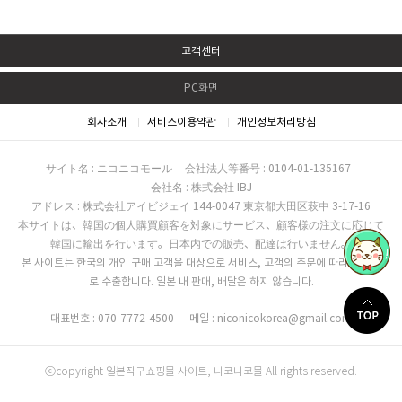
고객센터
PC화면
회사소개
서비스이용약관
개인정보처리방침
サイト名 : ニコニコモール
会社法人等番号 : 0104-01-135167
会社名 : 株式会社 IBJ
アドレス : 株式会社アイビジェイ 144-0047 東京都大田区萩中 3-17-16
本サイトは、韓国の個人購買顧客を対象にサービス、顧客様の注文に応じて
韓国に輸出を行います。日本内での販売、配達は行いません。
본 사이트는 한국의 개인 구매 고객을 대상으로 서비스, 고객의 주문에 따라 한국으
로 수출합니다. 일본 내 판매, 배달은 하지 않습니다.
대표번호 : 070-7772-4500
메일 : niconicokorea@gmail.com
ⓒcopyright 일본직구쇼핑몰 사이트, 니코니코몰 All rights reserved.