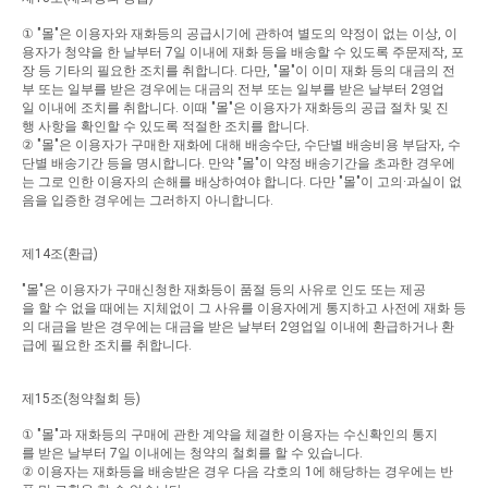
①
"
몰
"
은
이용자와
재화등의
공급시기에
관하여
별도의
약정이
없는
이상
,
이
용자가
청약을
한
날부터
7
일
이내에
재화
등을
배송할
수
있도록
주문제작
,
포
장
등
기타의
필요한
조치를
취합니다
.
다만
, "
몰
"
이
이미
재화
등의
대금의
전
부
또는
일부를
받은
경우에는
대금의
전부
또는
일부를
받은
날부터
2
영업
일
이내에
조치를
취합니다
.
이때
"
몰
"
은
이용자가
재화등의
공급
절차
및
진
행
사항을
확인할
수
있도록
적절한
조치를
합니다
.
②
"
몰
"
은
이용자가
구매한
재화에
대해
배송수단
,
수단별
배송비용
부담자
,
수
단별
배송기간
등을
명시합니다
.
만약
"
몰
"
이
약정
배송기간을
초과한
경우에
는
그로
인한
이용자의
손해를
배상하여야
합니다
.
다만
"
몰
"
이
고의
·
과실이
없
음을
입증한
경우에는
그러하지
아니합니다
.
제
14
조
(
환급
)
"
몰
"
은
이용자가
구매신청한
재화등이
품절
등의
사유로
인도
또는
제공
을
할
수
없을
때에는
지체없이
그
사유를
이용자에게
통지하고
사전에
재화
등
의
대금을
받은
경우에는
대금을
받은
날부터
2
영업일
이내에
환급하거나
환
급에
필요한
조치를
취합니다
.
제
15
조
(
청약철회
등
)
①
"
몰
"
과
재화등의
구매에
관한
계약을
체결한
이용자는
수신확인의
통지
를
받은
날부터
7
일
이내에는
청약의
철회를
할
수
있습니다
.
②
이용자는
재화등을
배송받은
경우
다음
각호의
1
에
해당하는
경우에는
반