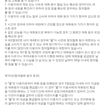
품
및
교환을
할
수
없습니다
.
1.
이용자에게
책임
있는
사유로
재화
등이
멸실
또는
훼손된
경우
(
다만
,
재
화
등의
내용을
확인하기
위하여
포장
등을
훼손한
경우에는
청약철회
를
할
수
있습니다
)
2.
이용자의
사용
또는
일부
소비에
의하여
재화
등의
가치가
현저히
감소한
경
우
3.
시간의
경과에
의하여
재판매가
곤란할
정도로
재화등의
가치가
현저히
감
소한
경우
4.
같은
성능을
지닌
재화등으로
복제가
가능한
경우
그
원본인
재화
등의
포장
을
훼손한
경우
③
제
2
항제
2
호
내지
제
4
호의
경우에
"
몰
"
이
사전에
청약철회
등이
제한되는
사
실을
소비자가
쉽게
알
수
있는
곳에
명기하거나
시용상품을
제공하는
등의
조
치를
하지
않았다면
이용자의
청약철회등이
제한되지
않습니다
.
④
이용자는
제
1
항
및
제
2
항의
규정에
불구하고
재화등의
내용이
표시
·
광고
내
용과
다르거나
계약내용과
다르게
이행된
때에는
당해
재화등을
공급받은
날
부터
3
월이내
,
그
사실을
안
날
또는
알
수
있었던
날부터
30
일
이내에
청약철
회
등을
할
수
있습니다
.
제
16
조
(
청약철회
등의
효과
)
①
"
몰
"
은
이용자로부터
재화
등을
반환받은
경우
3
영업일
이내에
이미
지급받
은
재화등의
대금을
환급합니다
.
이
경우
"
몰
"
이
이용자에게
재화등의
환급
을
지연한
때에는
그
지연기간에
대하여
공정거래위원회가
정하여
고시하
는
지연이자율을
곱하여
산정한
지연이자를
지급합니다
.
②
"
몰
"
은
위
대금을
환급함에
있어서
이용자가
신용카드
또는
전자화폐
등
의
결제수단으로
재화등의
대금을
지급한
때에는
지체없이
당해
결제수단