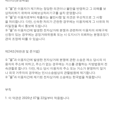
제
23
조
(
분쟁해결
)
①
"
몰
"
은
이용자가
제기하는
정당한
의견이나
불만을
반영하고
그
피해를
보
상처리하기
위하여
피해보상처리기구를
설치
·
운영합니다
.
②
"
몰
"
은
이용자로부터
제출되는
불만사항
및
의견은
우선적으로
그
사항
을
처리합니다
.
다만
,
신속한
처리가
곤란한
경우에는
이용자에게
그
사유와
처
리일정을
즉시
통보해
드립니다
.
③
"
몰
"
과
이용자간에
발생한
전자상거래
분쟁과
관련하여
이용자의
피해구제
신청이
있는
경우에는
공정거래위원회
또는
시
·
도지사가
의뢰하는
분쟁조정기
관의
조정에
따를
수
있습니다
.
제
24
조
(
재판권
및
준거법
)
①
"
몰
"
과
이용자간에
발생한
전자상거래
분쟁에
관한
소송은
제소
당시의
이
용자의
주소에
의하고
,
주소가
없는
경우에는
거소를
관할하는
지방법원의
전
속관할로
합니다
.
다만
,
제소
당시
이용자의
주소
또는
거소가
분명하지
않거
나
외국
거주자의
경우에는
민사소송법상의
관할법원에
제기합니다
.
②
"
몰
"
과
이용자간에
제기된
전자상거래
소송에는
한국법을
적용합니다
.
부칙
1.
이
약관은
2020
년
07
월
22
일부터
적용됩니다
.