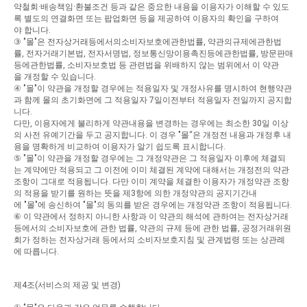
약철회
·
배송책임
·
환불조건
등과
같은
중요한
내용을
이용자가
이해할
수
있도
록
별도의
연결화면
또는
팝업화면
등을
제공하여
이용자의
확인을
구하여
야
합니다
.
③
"
몰
"
은
전자상거래등에서의소비자보호에관한법률
,
약관의규제에관한법
률
,
전자거래기본법
,
전자서명법
,
정보통신망이용촉진등에관한법률
,
방문판매
등에관한법률
,
소비자보호법
등
관련법을
위배하지
않는
범위에서
이
약관
을
개정할
수
있습니다
.
④
"
몰
"
이
약관을
개정할
경우에는
적용일자
및
개정사유를
명시하여
현행약관
과
함께
몰의
초기화면에
그
적용일자
7
일이전부터
적용일자
전일까지
공지합
니다
.
다만
,
이용자에게
불리하게
약관내용을
변경하는
경우에는
최소한
30
일
이상
의
사전
유예기간을
두고
공지합니다
.
이
경우
"
몰
“
은
개정전
내용과
개정후
내
용을
명확하게
비교하여
이용자가
알기
쉽도록
표시합니다
.
⑤
"
몰
"
이
약관을
개정할
경우에는
그
개정약관은
그
적용일자
이후에
체결되
는
계약에만
적용되고
그
이전에
이미
체결된
계약에
대해서는
개정전의
약관
조항이
그대로
적용됩니다
.
다만
이미
계약을
체결한
이용자가
개정약관
조항
의
적용을
받기를
원하는
뜻을
제
3
항에
의한
개정약관의
공지기간내
에
"
몰
"
에
송신하여
"
몰
"
의
동의를
받은
경우에는
개정약관
조항이
적용됩니다
.
⑥
이
약관에서
정하지
아니한
사항과
이
약관의
해석에
관하여는
전자상거래
등에서의
소비자보호에
관한
법률
,
약관의
규제
등에
관한
법률
,
공정거래위원
회가
정하는
전자상거래
등에서의
소비자보호지침
및
관계법령
또는
상관례
에
따릅니다
.
제
4
조
(
서비스의
제공
및
변경
)