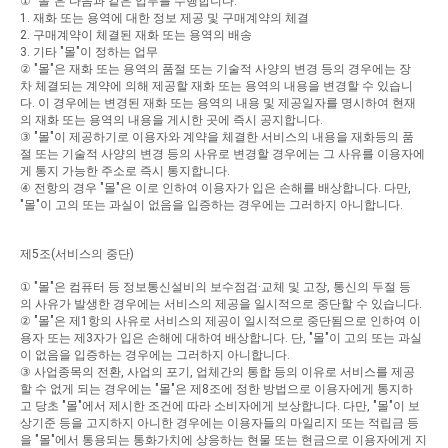
①
"
몰
"
은
다음과
같은
업무를
수행합니다
.
1.
재화
또는
용역에
대한
정보
제공
및
구매계약의
체결
2.
구매계약이
체결된
재화
또는
용역의
배송
3.
기타
"
몰
"
이
정하는
업무
②
"
몰
"
은
재화
또는
용역의
품절
또는
기술적
사양의
변경
등의
경우에는
장
차
체결되는
계약에
의해
제공할
재화
또는
용역의
내용을
변경할
수
있습니
다
.
이
경우에는
변경된
재화
또는
용역의
내용
및
제공일자를
명시하여
현재
의
재화
또는
용역의
내용을
게시한
곳에
즉시
공지합니다
.
③
"
몰
"
이
제공하기로
이용자와
계약을
체결한
서비스의
내용을
재화등의
품
절
또는
기술적
사양의
변경
등의
사유로
변경할
경우에는
그
사유를
이용자에
게
통지
가능한
주소로
즉시
통지합니다
.
④
전항의
경우
"
몰
"
은
이로
인하여
이용자가
입은
손해를
배상합니다
.
다만
,
"
몰
"
이
고의
또는
과실이
없음을
입증하는
경우에는
그러하지
아니합니다
.
제
5
조
(
서비스의
중단
)
①
"
몰
"
은
컴퓨터
등
정보통신설비의
보수점검
·
교체
및
고장
,
통신의
두절
등
의
사유가
발생한
경우에는
서비스의
제공을
일시적으로
중단할
수
있습니다
.
②
"
몰
"
은
제
1
항의
사유로
서비스의
제공이
일시적으로
중단됨으로
인하여
이
용자
또는
제
3
자가
입은
손해에
대하여
배상합니다
.
단
, "
몰
"
이
고의
또는
과실
이
없음을
입증하는
경우에는
그러하지
아니합니다
.
③
사업종목의
전환
,
사업의
포기
,
업체간의
통합
등의
이유로
서비스를
제공
할
수
없게
되는
경우에는
"
몰
"
은
제
8
조에
정한
방법으로
이용자에게
통지하
고
당초
"
몰
"
에서
제시한
조건에
따라
소비자에게
보상합니다
.
다만
, "
몰
"
이
보
상기준
등을
고지하지
아니한
경우에는
이용자들의
마일리지
또는
적립금
등
을
"
몰
"
에서
통용되는
통화가치에
상응하는
현물
또는
현금으로
이용자에게
지