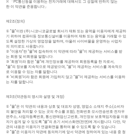
※
「
PC
통신등을
이용하는
전자거래에
대해서도
그
성질에
반하지
않는
한
이
약관을
준용합니다」
제
2
조
(
정의
)
①
"
몰
"
이란
(주)
니코니코글로벌
회사가
재화
또는
용역을
이용자에게
제공하
기
위하여
컴퓨터등
정보통신설비를
이용하여
재화
또는
용역을
거래할
수
있
도록
설정한
가상의
영업장을
말하며
,
아울러
사이버몰을
운영하는
사업자
의
의미로도
사용합니다
.
②
"
이용자
"
란
"
몰
"
에
접속하여
이
약관에
따라
"
몰
"
이
제공하는
서비스를
받
는
회원
및
비회원을
말합니다
.
③
‘
회원
’
이라
함은
"
몰
"
에
개인정보를
제공하여
회원등록을
한
자로서
,
"
몰
"
의
정보를
지속적으로
제공받으며
, "
몰
"
이
제공하는
서비스를
계속적으
로
이용할
수
있는
자를
말합니다
.
④
‘
비회원
’
이라
함은
회원에
가입하지
않고
"
몰
"
이
제공하는
서비스를
이용하
는
자를
말합니다
.
제
3
조
(
약관등의
명시와
설명
및
개정
)
①
"
몰
"
은
이
약관의
내용과
상호
및
대표자
성명
,
영업소
소재지
주소
(
소비자
의
불만을
처리할
수
있는
곳의
주소를
포함
),
전화번호
·
모사전송번호
·
전자우
편주소
,
사업자등록번호
,
통신판매업신고번호
,
개인정보
보호책임자등을
이용
자가
쉽게
알
수
있도록
"
몰
"
의
초기
서비스화면
(
전면
)
에
게시합니다
.
다만
,
약
관의
내용은
이용자가
연결화면을
통하여
볼
수
있도록
할
수
있습니다
.
②
"
몰
"
은
이용자가
약관에
동의하기에
앞서
약관에
정하여져
있는
내용
중
청