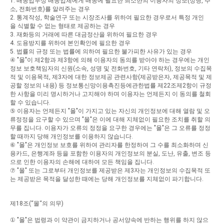
1.
배송업무상
배송업체에게
배송에
필요한
최소한의
이용자의
정보
(
성명
,
주
소
,
전화번호
)
를
알려주는
경우
2.
통계작성
,
학술연구
또는
시장조사를
위하여
필요한
경우로서
특정
개인
을
식별할
수
없는
형태로
제공하는
경우
3.
재화등의
거래에
따른
대금정산을
위하여
필요한
경우
4.
도용방지를
위하여
본인확인에
필요한
경우
5.
법률의
규정
또는
법률에
의하여
필요한
불가피한
사유가
있는
경우
④
"
몰
"
이
제
2
항과
제
3
항에
의해
이용자의
동의를
받아야
하는
경우에는
개인
정보
보호책임자의
신원
(
소속
,
성명
및
전화번호
,
기타
연락처
),
정보의
수집목
적
및
이용목적
,
제
3
자에
대한
정보제공
관련사항
(
제공받은자
,
제공목적
및
제
공할
정보의
내용
)
등
정보통신망이용촉진등에관한법률
제
22
조제
2
항이
규정
한
사항을
미리
명시하거나
고지해야
하며
이용자는
언제든지
이
동의를
철회
할
수
있습니다
.
⑤
이용자는
언제든지
"
몰
"
이
가지고
있는
자신의
개인정보에
대해
열람
및
오
류정정을
요구할
수
있으며
"
몰
"
은
이에
대해
지체없이
필요한
조치를
취할
의
무를
집니다
.
이용자가
오류의
정정을
요구한
경우에는
"
몰
"
은
그
오류를
정정
할
때까지
당해
개인정보를
이용하지
않습니다
.
⑥
"
몰
"
은
개인정보
보호를
위하여
관리자를
한정하여
그
수를
최소화하며
신
용카드
,
은행계좌
등을
포함한
이용자의
개인정보의
분실
,
도난
,
유출
,
변조
등
으로
인한
이용자의
손해에
대하여
모든
책임을
집니다
.
⑦
"
몰
"
또는
그로부터
개인정보를
제공받은
제
3
자는
개인정보의
수집목적
또
는
제공받은
목적을
달성한
때에는
당해
개인정보를
지체없이
파기합니다
.
제
18
조
(“
몰
“
의
의무
)
①
"
몰
"
은
법령과
이
약관이
금지하거나
공서양속에
반하는
행위를
하지
않으