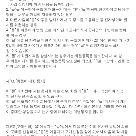
1.
가입
신청시에
허위
내용을
등록한
경우
2. "
몰
"
을
이용하여
구입한
재화등의
대금
,
기타
"
몰
"
이용에
관련하여
회원이
부
담하는
채무를
기일에
지급하지
않는
경우
3.
다른
사람의
"
몰
"
이용을
방해하거나
그
정보를
도용하는
등
전자상거래
질
서를
위협하는
경우
4. "
몰
"
을
이용하여
법령
또는
이
약관이
금지하거나
공서양속에
반하는
행위
를
하는
경우
③
"
몰
"
이
회원
자격을
제한
·
정지
시킨후
,
동일한
행위가
2
회이상
반복되거나
3
0
일이내에
그
사유가
시정되지
아니하는
경우
"
몰
"
은
회원자격을
상실시
킬
수
있습니다
.
④
"
몰
"
이
회원자격을
상실시키는
경우에는
회원등록을
말소합니다
.
이
경
우
회원에게
이를
통지하고
,
회원등록
말소전에
최소한
30
일
이상의
기간을
정
하여
소명할
기회를
부여합니다
.
제
8
조
(
회원에
대한
통지
)
①
"
몰
"
이
회원에
대한
통지를
하는
경우
,
회원이
"
몰
"
과
미리
약정하여
지정
한
전자우편
주소로
할
수
있습니다
.
②
"
몰
"
은
불특정다수
회원에
대한
통지의
경우
1
주일이상
"
몰
"
게시판에
게시
함으로서
개별
통지에
갈음할
수
있습니다
.
다만
,
회원
본인의
거래와
관련하
여
중대한
영향을
미치는
사항에
대하여는
개별통지를
합니다
.
제
9
조
(
구매신청
) "
몰
"
이용자는
"
몰
"
상에서
다음
또는
이와
유사한
방법에
의하
여
구매를
신청하며
, "
몰
"
은
이용자가
구매신청을
함에
있어서
다음의
각
내용