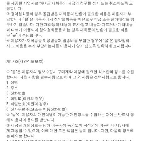
을
제공한
사업자로
하여금
재화등의
대금의
청구를
정지
또는
취소하도록
요
청합니다
.
③
청약철회등의
경우
공급받은
재화등의
반환에
필요한
비용은
이용자가
부
담합니다
. "
몰
"
은
이용자에게
청약철회등을
이유로
위약금
또는
손해배상을
청
구하지
않습니다
.
다만
재화등의
내용이
표시
·
광고
내용과
다르거나
계약내용
과
다르게
이행되어
청약철회등을
하는
경우
재화등의
반환에
필요한
비용
은
"
몰
"
이
부담합니다
.
④
이용자가
재화등을
제공받을때
발송비를
부담한
경우에
"
몰
"
은
청약철회
시
그
비용을
누가
부담하는지를
이용자가
알기
쉽도록
명확하게
표시합니다
.
제
17
조
(
개인정보보호
)
①
"
몰
"
은
이용자의
정보수집시
구매계약
이행에
필요한
최소한의
정보를
수집
합니다
.
다음
사항을
필수사항으로
하며
그
외
사항은
선택사항으로
합니다
.
1.
성명
2.
주소
3.
전화번호
4.
희망
ID(
회원의
경우
)
5.
비밀번호
(
회원의
경우
)
6.
전자우편주소
(
또는
이동전화번호
)
②
"
몰
"
이
이용자의
개인식별이
가능한
개인정보를
수집하는
때에는
반드시
당
해
이용자의
동의를
받습니다
.
③
제공된
개인정보는
당해
이용자의
동의없이
목적외의
이용이나
제
3
자에
게
제공할
수
없으며
,
이에
대한
모든
책임은
몰이
집니다
.
다만
,
다음의
경우에
는
예외로
합니다
.