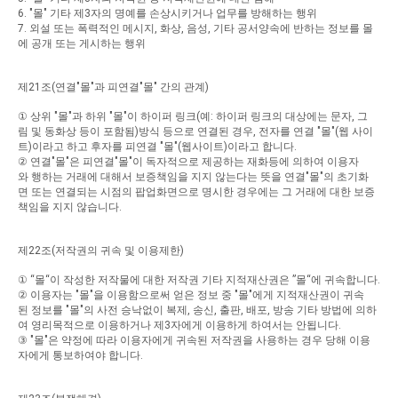
6. "
몰
"
기타
제
3
자의
명예를
손상시키거나
업무를
방해하는
행위
7.
외설
또는
폭력적인
메시지
,
화상
,
음성
,
기타
공서양속에
반하는
정보를
몰
에
공개
또는
게시하는
행위
제
21
조
(
연결
"
몰
"
과
피연결
"
몰
"
간의
관계
)
①
상위
"
몰
"
과
하위
"
몰
"
이
하이퍼
링크
(
예
:
하이퍼
링크의
대상에는
문자
,
그
림
및
동화상
등이
포함됨
)
방식
등으로
연결된
경우
,
전자를
연결
"
몰
"(
웹
사이
트
)
이라고
하고
후자를
피연결
"
몰
"(
웹사이트
)
이라고
합니다
.
②
연결
"
몰
"
은
피연결
"
몰
"
이
독자적으로
제공하는
재화등에
의하여
이용자
와
행하는
거래에
대해서
보증책임을
지지
않는다는
뜻을
연결
"
몰
"
의
초기화
면
또는
연결되는
시점의
팝업화면으로
명시한
경우에는
그
거래에
대한
보증
책임을
지지
않습니다
.
제
22
조
(
저작권의
귀속
및
이용제한
)
①
“
몰
“
이
작성한
저작물에
대한
저작권
기타
지적재산권은
”
몰
“
에
귀속합니다
.
②
이용자는
"
몰
"
을
이용함으로써
얻은
정보
중
"
몰
"
에게
지적재산권이
귀속
된
정보를
"
몰
"
의
사전
승낙없이
복제
,
송신
,
출판
,
배포
,
방송
기타
방법에
의하
여
영리목적으로
이용하거나
제
3
자에게
이용하게
하여서는
안됩니다
.
③
"
몰
"
은
약정에
따라
이용자에게
귀속된
저작권을
사용하는
경우
당해
이용
자에게
통보하여야
합니다
.