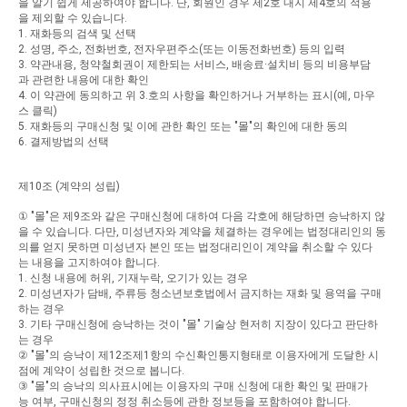
을
알기
쉽게
제공하여야
합니다
.
단
,
회원인
경우
제
2
호
내지
제
4
호의
적용
을
제외할
수
있습니다
.
1.
재화등의
검색
및
선택
2.
성명
,
주소
,
전화번호
,
전자우편주소
(
또는
이동전화번호
)
등의
입력
3.
약관내용
,
청약철회권이
제한되는
서비스
,
배송료
·
설치비
등의
비용부담
과
관련한
내용에
대한
확인
4.
이
약관에
동의하고
위
3.
호의
사항을
확인하거나
거부하는
표시
(
예
,
마우
스
클릭
)
5.
재화등의
구매신청
및
이에
관한
확인
또는
"
몰
"
의
확인에
대한
동의
6.
결제방법의
선택
제
10
조
(
계약의
성립
)
①
"
몰
"
은
제
9
조와
같은
구매신청에
대하여
다음
각호에
해당하면
승낙하지
않
을
수
있습니다
.
다만
,
미성년자와
계약을
체결하는
경우에는
법정대리인의
동
의를
얻지
못하면
미성년자
본인
또는
법정대리인이
계약을
취소할
수
있다
는
내용을
고지하여야
합니다
.
1.
신청
내용에
허위
,
기재누락
,
오기가
있는
경우
2.
미성년자가
담배
,
주류등
청소년보호법에서
금지하는
재화
및
용역을
구매
하는
경우
3.
기타
구매신청에
승낙하는
것이
"
몰
"
기술상
현저히
지장이
있다고
판단하
는
경우
②
"
몰
"
의
승낙이
제
12
조제
1
항의
수신확인통지형태로
이용자에게
도달한
시
점에
계약이
성립한
것으로
봅니다
.
③
"
몰
"
의
승낙의
의사표시에는
이용자의
구매
신청에
대한
확인
및
판매가
능
여부
,
구매신청의
정정
취소등에
관한
정보등을
포함하여야
합니다
.