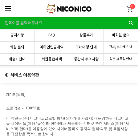
0
공지사항
FAQ
상품후기
비회원 문의
회원 문의
미확인입금내역
구매대행 안내
관세/부가세 안내
배송비안내
회원등급혜택
통관시 주의사항
일본 휴무일 안내
서비스 이용약관
제
1
조
(
목적
)
표준약관
제
10023
호
이
약관은
(주)
니코니코글로벌
회사
(
전자거래
사업자
)
가
운영하는
니코니코
몰
사이버
몰
(
이하
"
몰
"
이라
한다
)
에서
제공하는
인터넷
관련
서비스
(
이하
"
서
비스
"
라
한다
)
를
이용함에
있어
사이버몰과
이용자의
권리
·
의무
및
책임사항
을
규정함을
목적으로
합니다
.