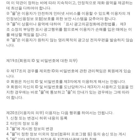
며
이
약관이
정하는
바에
따라
지속적이고
,
안정적으로
재화
·
용역을
제공하는
데
최선을
다하여야
합니다
.
②
"
몰
"
은
이용자가
안전하게
인터넷
서비스를
이용할
수
있도록
이용자의
개
인정보
(
신용정보
포함
)
보호를
위한
보안
시스템을
갖추어야
합니다
.
③
"
몰
"
이
상품이나
용역에
대하여
「표시
·
광고의공정화에관한법률」
제
3
조
소정의
부당한
표시
·
광고행위를
함으로써
이용자가
손해를
입은
때에는
이
를
배상할
책임을
집니다
.
④
"
몰
"
은
이용자가
원하지
않는
영리목적의
광고성
전자우편을
발송하지
않습
니다
.
제
19
조
(
회원의
ID
및
비밀번호에
대한
의무
)
①
제
17
조의
경우를
제외한
ID
와
비밀번호에
관한
관리책임은
회원에게
있습
니다
.
②
회원은
자신의
ID
및
비밀번호를
제
3
자에게
이용하게
해서는
안됩니다
.
③
회원이
자신의
ID
및
비밀번호를
도난당하거나
제
3
자가
사용하고
있음을
인
지한
경우에는
바로
"
몰
"
에
통보하고
"
몰
"
의
안내가
있는
경우에는
그에
따라
야
합니다
.
제
20
조
(
이용자의
의무
)
이용자는
다음
행위를
하여서는
안됩니다
.
1.
신청
또는
변경시
허위
내용의
등록
2.
타인의
정보
도용
3. "
몰
"
에
게시된
정보의
변경
4. "
몰
"
이
정한
정보
이외의
정보
(
컴퓨터
프로그램
등
)
등의
송신
또는
게시
5. "
몰
"
기타
제
3
자의
저작권
등
지적재산권에
대한
침해