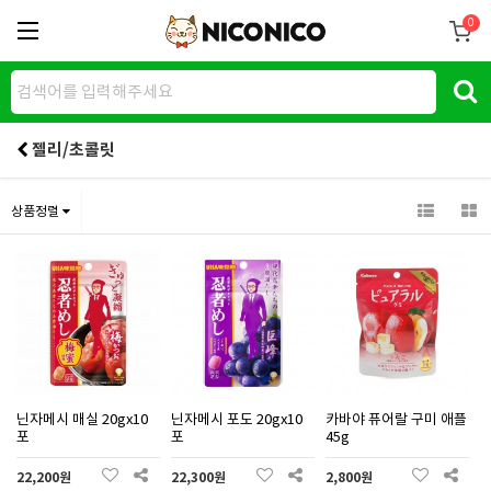
0
젤리/초콜릿
상품정렬
닌자메시 매실 20gx10
닌자메시 포도 20gx10
카바야 퓨어랄 구미 애플
포
포
45g
22,200원
22,300원
2,800원