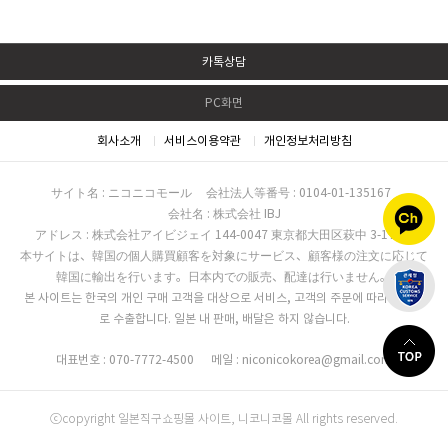
카톡상담
PC화면
회사소개
서비스이용약관
개인정보처리방침
サイト名 : ニコニコモール
会社法人等番号 : 0104-01-135167
会社名 : 株式会社 IBJ
アドレス : 株式会社アイビジェイ 144-0047 東京都大田区萩中 3-17-16
本サイトは、韓国の個人購買顧客を対象にサービス、顧客様の注文に応じて
韓国に輸出を行います。日本内での販売、配達は行いません。
본 사이트는 한국의 개인 구매 고객을 대상으로 서비스, 고객의 주문에 따라 한국으
로 수출합니다. 일본 내 판매, 배달은 하지 않습니다.
대표번호 : 070-7772-4500
메일 : niconicokorea@gmail.com
ⓒcopyright 일본직구쇼핑몰 사이트, 니코니코몰 All rights reserved.