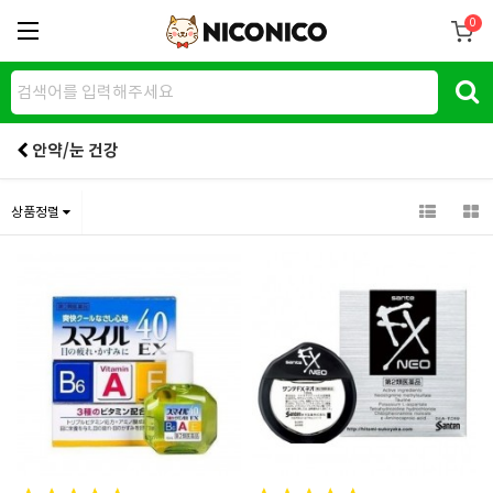
0
안약/눈 건강
상품정렬