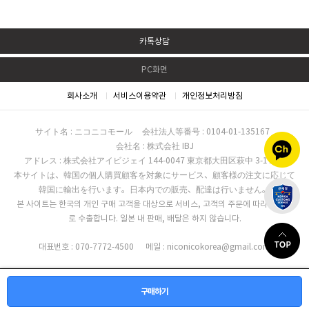
카톡상담
PC화면
회사소개
서비스이용약관
개인정보처리방침
サイト名 : ニコニコモール
会社法人等番号 : 0104-01-135167
会社名 : 株式会社 IBJ
アドレス : 株式会社アイビジェイ 144-0047 東京都大田区萩中 3-17-16
本サイトは、韓国の個人購買顧客を対象にサービス、顧客様の注文に応じて
韓国に輸出を行います。日本内での販売、配達は行いません。
본 사이트는 한국의 개인 구매 고객을 대상으로 서비스, 고객의 주문에 따라 한국으
로 수출합니다. 일본 내 판매, 배달은 하지 않습니다.
대표번호 : 070-7772-4500
메일 : niconicokorea@gmail.com
ⓒcopyright 일본직구쇼핑몰 사이트, 니코니코몰 All rights reserved.
구매하기