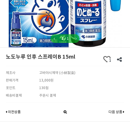
1
/
1
노도누루 인후 스프레이B 15ml
1
제조사
고바야시제약 (小林製薬)
판매가격
13,000원
포인트
130점
배송비결제
주문시 결제
이전상품
다음 상품