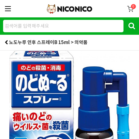
0
노도누루 인후 스프레이B 15ml > 의약품