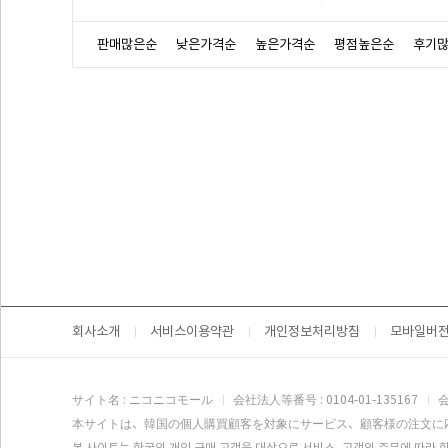
판매많은순
낮은가격순
높은가격순
평점높은순
후기
회사소개
서비스이용약관
개인정보처리방침
모바일버
サイト名 : ニコニコモール
会社法人等番号 : 0104-01-135167
会
本サイトは、韓国の個人購買顧客を対象にサービス、顧客様の注文に
본 사이트는 한국의 개인 구매 고객을 대상으로 서비스, 고객의 주문에 따라 한