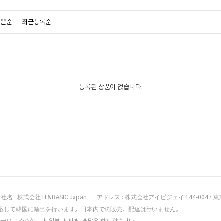
많은순
최근등록순
등록된 상품이 없습니다.
전
社名 : 株式会社 IT&BASIC Japan
アドレス : 株式会社アイビジェイ 144-0047 東
応じて韓国に輸出を行います。日本内での販売、配達は行いません。
국으로 수출합니다. 일본 내 판매, 배달은 하지 않습니다.