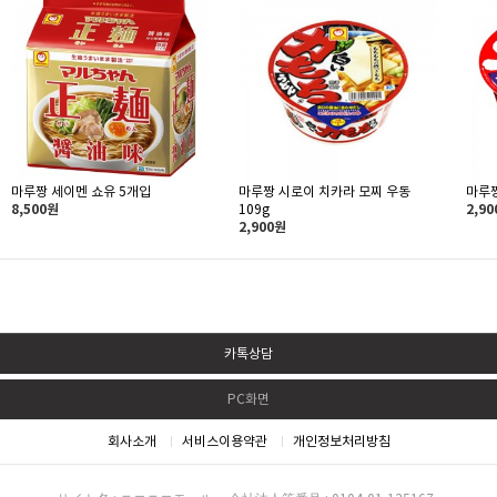
마루짱 세이멘 쇼유 5개입
마루짱 시로이 치카라 모찌 우동
마루짱
8,500원
109g
2,9
2,900원
카톡상담
PC화면
회사소개
서비스이용약관
개인정보처리방침