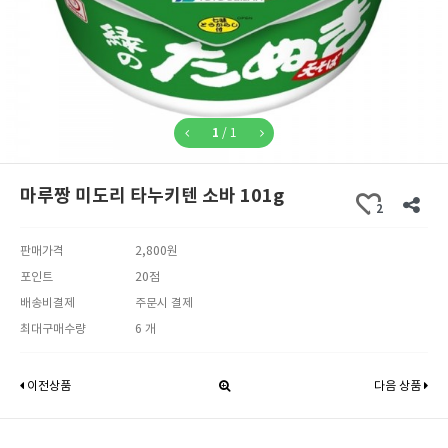
1
/
1
마루짱 미도리 타누키텐 소바 101g
2
판매가격
2,800원
포인트
20점
배송비결제
주문시 결제
최대구매수량
6 개
이전상품
다음 상품