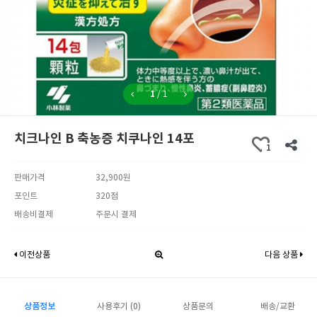
1
/
1
치크나인 B 축농증 치쿠나인 14포
1
판매가격
32,900원
포인트
320점
배송비결제
주문시 결제
이전상품
다음 상품
상품정보
사용후기 (0)
상품문의
배송/교환