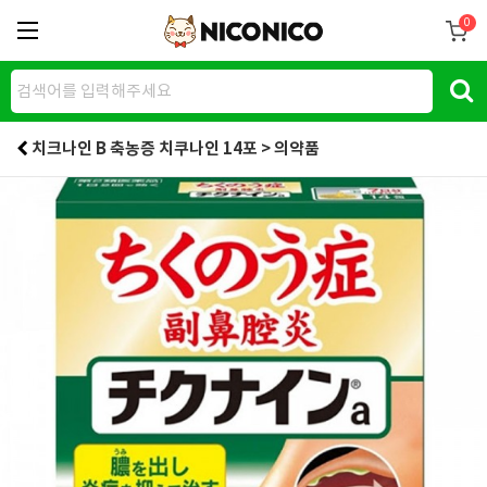
0
치크나인 B 축농증 치쿠나인 14포 > 의약품