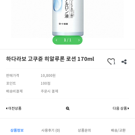
1
/
1
하다라보 고쿠쥰 히알루론 로션 170ml
1
판매가격
10,800원
포인트
100점
배송비결제
주문시 결제
이전상품
다음 상품
상품정보
사용후기 (0)
상품문의
배송/교환