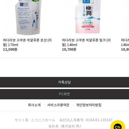
하다라보 고쿠쥰 히알루론 로션 (리
하다라보 고쿠쥰 히알루론 밀크 (리
하다
필) 170ml
필) 140ml
140m
12,300원
10,700원
10,
카톡상담
PC화면
회사소개
서비스이용약관
개인정보처리방침
サイト名 : ニコニコモール
会社法人等番号 : 0104-01-135167
会社名 : 株式会社 IBJ