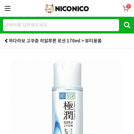
0
하다라보 고쿠쥰 히알루론 로션 170ml > 뷰티용품