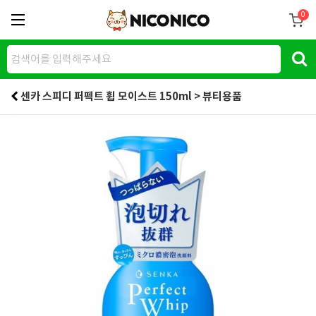
0
센카 스피디 퍼펙트 휩 모이스트 150ml > 뷰티용품