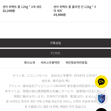
센카 퍼펙트 휩 120g * 3개 세트
센카 퍼펙트 휩 콜라겐 인 120g * 3
23,300원
개 세트
24,900원
카톡상담
PC화면
회사소개
서비스이용약관
개인정보처리방침
サイト名 : ニコニコモール
会社法人等番号 : 0104-01-135167
会社名 : 株式会社 IBJ
アドレス : 株式会社アイビジェイ 144-0047 東京都大田区萩中 3-17-16
本サイトは、韓国の個人購買顧客を対象にサービス、顧客様の注文に応じて
韓国に輸出を行います。日本内での販売、配達は行いません。
본 사이트는 한국의 개인 구매 고객을 대상으로 서비스, 고객의 주문에 따라 한국으
로 수출합니다. 일본 내 판매, 배달은 하지 않습니다.