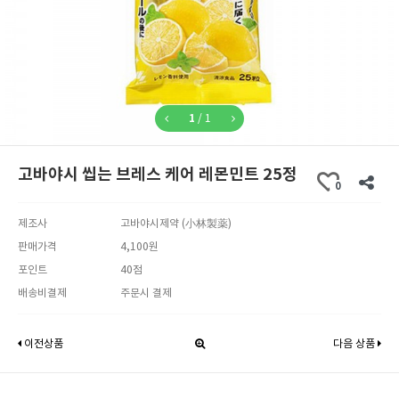
1
/
1
고바야시 씹는 브레스 케어 레몬민트 25정
0
제조사
고바야시제약 (小林製薬)
판매가격
4,100원
포인트
40점
배송비결제
주문시 결제
이전상품
다음 상품