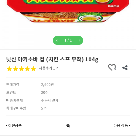
1
/
1
닛신 야키소바 컵 (치킨 스프 부착) 104g
사용후기 1 개
9
판매가격
2,600원
포인트
20점
배송비결제
주문시 결제
최대구매수량
5 개
이전상품
다음 상품