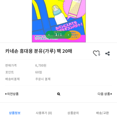
1
/
1
카네손 휴대용 분유(가루) 팩 20매
0
판매가격
6,700원
포인트
60점
배송비결제
주문시 결제
이전상품
다음 상품
상품정보
사용후기 (0)
상품문의
배송/교환