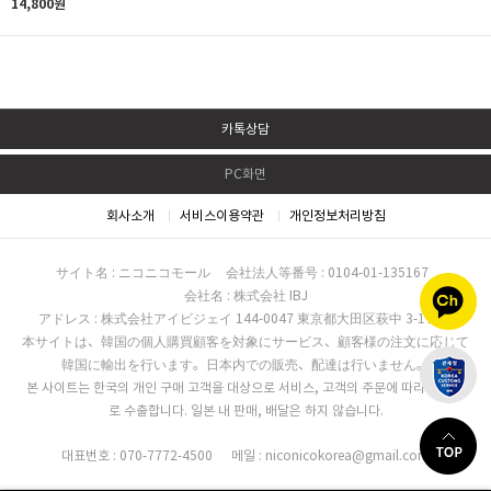
14,800원
카톡상담
PC화면
회사소개
서비스이용약관
개인정보처리방침
サイト名 : ニコニコモール
会社法人等番号 : 0104-01-135167
会社名 : 株式会社 IBJ
アドレス : 株式会社アイビジェイ 144-0047 東京都大田区萩中 3-17-16
本サイトは、韓国の個人購買顧客を対象にサービス、顧客様の注文に応じて
韓国に輸出を行います。日本内での販売、配達は行いません。
본 사이트는 한국의 개인 구매 고객을 대상으로 서비스, 고객의 주문에 따라 한국으
로 수출합니다. 일본 내 판매, 배달은 하지 않습니다.
대표번호 : 070-7772-4500
메일 : niconicokorea@gmail.com