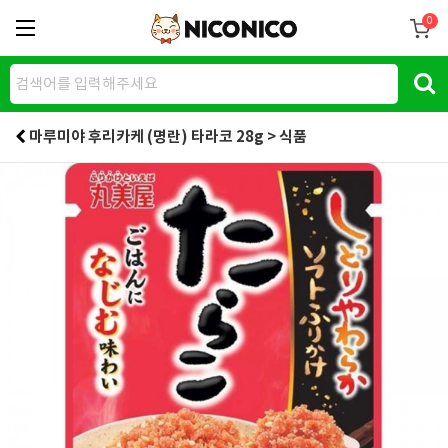
0
마루미야 후리카케 (명란) 타라코 28g > 식품