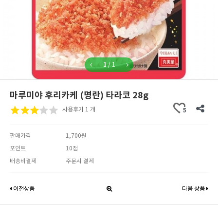
1
/
1
마루미야 후리카케 (명란) 타라코 28g
사용후기 1 개
5
판매가격
1,700원
포인트
10점
배송비결제
주문시 결제
이전상품
다음 상품