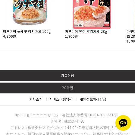
마루미야 놋케루 참치마요 100g
마루미야 연어 후리가케 28g
마루
4,700원
1,700원
초 28
1,7
카톡상담
PC화면
회사소개
서비스이용약관
개인정보처리방침
サイト名 : ニコニコモール
会社法人等番号 : 0104-01-135167
会社名 : 株式会社 IBJ
アドレス : 株式会社アイビジェイ 144-0047 東京都大田区萩中 3-17-16
本サイトは、韓国の個人購買顧客を対象にサービス、顧客様の注文に応じて